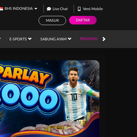
BHS INDONESIA
Live Chat
Versi Mobile
DAFTAR
MASUK
PROMOSI
E-SPORTS
SABUNG AYAM