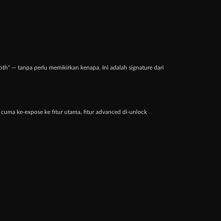
ooth" — tanpa perlu memikirkan kenapa. Ini adalah signature dari
cuma ke-expose ke fitur utama, fitur advanced di-unlock