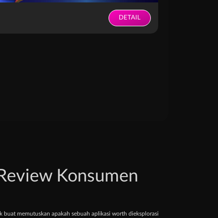
DETAIL
i Review Konsumen
detik buat memutuskan apakah sebuah aplikasi worth dieksplorasi