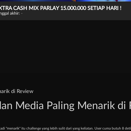
XTRA CASH MIX PARLAY 15.000.000 SETIAP HARI !
nggal akhir:
-
arik di Review
 dan Media Paling Menarik d
 jadi "menarik" itu challenge yang lebih sulit dari yang keliatan. User cuma butuh 8 