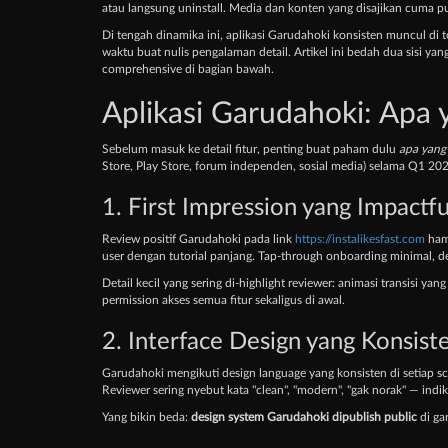
atau langsung uninstall. Media dan konten yang disajikan cuma pu
Di tengah dinamika ini, aplikasi Garudahoki konsisten muncul di 
waktu buat nulis pengalaman detail. Artikel ini bedah dua sisi yang
comprehensive di bagian bawah.
Aplikasi Garudahoki: Apa 
Sebelum masuk ke detail fitur, penting buat paham dulu
apa yang 
Store, Play Store, forum independen, sosial media) selama Q1 2026
1. First Impression yang Impactfu
Review positif Garudahoki pada link
https://instalikesfast.com
ham
user dengan tutorial panjang. Tap-through onboarding minimal, den
Detail kecil yang sering di-highlight reviewer: animasi transisi ya
permission akses semua fitur sekaligus di awal.
2. Interface Design yang Konsis
Garudahoki mengikuti design language yang konsisten di setiap sc
Reviewer sering nyebut kata "clean", "modern", "gak norak" — indi
Yang bikin beda:
design system Garudahoki dipublish public
di ga